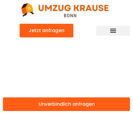
Zum
Inhalt
springen
Jetzt anfragen
Günstiger Thorshavn Umzug
Umzug Bonn
Thorshavn
Unverbindlich anfragen
Weitere Informationen