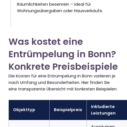
Räumlichkeiten besenrein – ideal für
Wohnungsübergaben oder Hausverkäufe.
Was kostet eine
Entrümpelung in Bonn?
Konkrete Preisbeispiele
Die Kosten für eine Entrümpelung in Bonn variieren je
nach Umfang und Besonderheiten. Hier finden Sie
eine transparente Übersicht mit konkreten Beispielen:
Inkludierte
Objekttyp
Beispielpreis
Leistungen
Ausräumen,