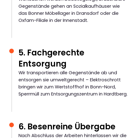
Gegenstände gehen an Sozialkaufhäuser wie
das Bonner Möbellager in Dransdorf oder die
Oxfam-Filiale in der Innenstadt.
5. Fachgerechte
Entsorgung
Wir transportieren alle Gegenstände ab und
entsorgen sie umweltgerecht – Elektroschrott
bringen wir zum Wertstoffhof in Bonn-Nord,
Sperrmüll zum Entsorgungszentrum in Hardtberg.
6. Besenreine Übergabe
Nach Abschluss der Arbeiten hinterlassen wir die