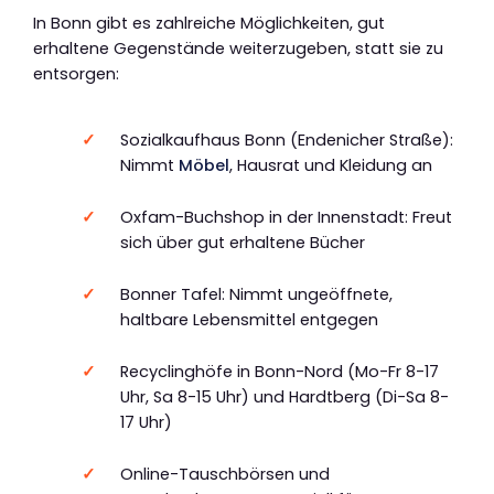
In Bonn gibt es zahlreiche Möglichkeiten, gut
erhaltene Gegenstände weiterzugeben, statt sie zu
entsorgen:
Sozialkaufhaus Bonn (Endenicher Straße):
Nimmt
Möbel
, Hausrat und Kleidung an
Oxfam-Buchshop in der Innenstadt: Freut
sich über gut erhaltene Bücher
Bonner Tafel: Nimmt ungeöffnete,
haltbare Lebensmittel entgegen
Recyclinghöfe in Bonn-Nord (Mo-Fr 8-17
Uhr, Sa 8-15 Uhr) und Hardtberg (Di-Sa 8-
17 Uhr)
Online-Tauschbörsen und