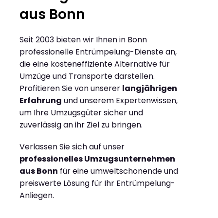
aus Bonn
Seit 2003 bieten wir Ihnen in Bonn
professionelle Entrümpelung-Dienste an,
die eine kosteneffiziente Alternative für
Umzüge und Transporte darstellen.
Profitieren Sie von unserer
langjährigen
Erfahrung
und unserem Expertenwissen,
um Ihre Umzugsgüter sicher und
zuverlässig an ihr Ziel zu bringen.
Verlassen Sie sich auf unser
professionelles Umzugsunternehmen
aus Bonn
für eine umweltschonende und
preiswerte Lösung für Ihr Entrümpelung-
Anliegen.