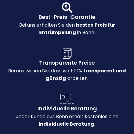
Best-Preis-Garantie
Bei uns erhalten Sie den
besten Preis für
Entrümpelung
in Bonn.
Transparente Preise
Bei uns wissen Sie, dass wir 100%
transparent und
günstig
arbeiten.
Individuelle Beratung
Jeder Kunde aus Bonn erhält kostenlos eine
individuelle Beratung.