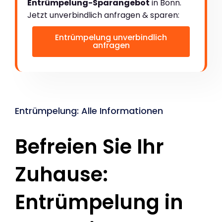
Entrümpelung-Sparangebot
in Bonn.
Jetzt unverbindlich anfragen & sparen:
Entrümpelung unverbindlich
anfragen
Entrümpelung: Alle Informationen
Befreien Sie Ihr
Zuhause:
Entrümpelung in