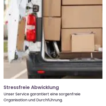
Stressfreie Abwicklung
Unser Service garantiert eine sorgenfreie
Organisation und Durchführung.