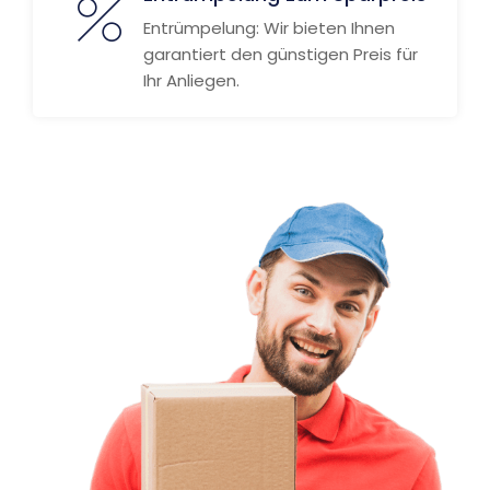
Entrümpelung: Wir bieten Ihnen
garantiert den günstigen Preis für
Ihr Anliegen.