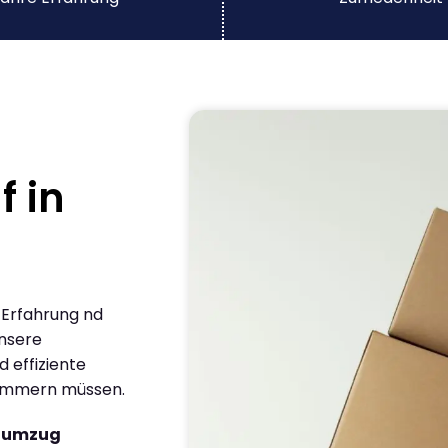
f in
-Erfahrung nd
nsere
 effiziente
 kümmern müssen.
atumzug