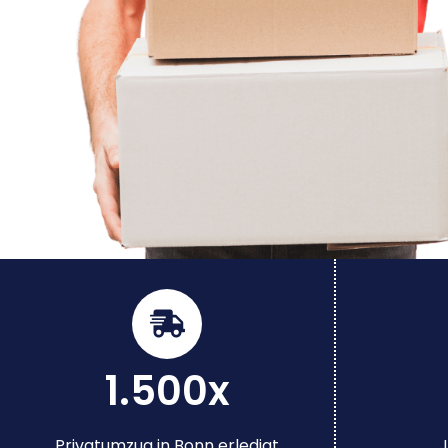
1.500x
Privatumzug in Bonn erledigt
J