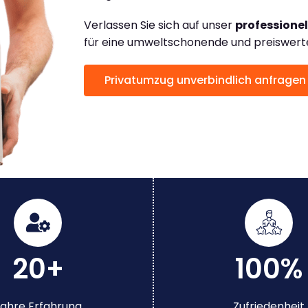
Verlassen Sie sich auf unser
professione
für eine umweltschonende und preiswerte
Privatumzug unverbindlich anfragen
20+
100%
ahre Erfahrung
Zufriedenheit