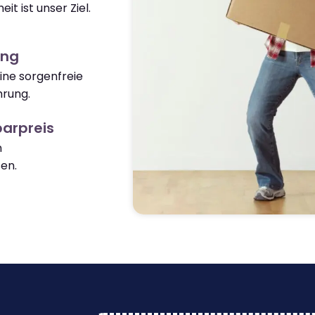
it ist unser Ziel.
ung
ine sorgenfreie
hrung.
arpreis
n
en.