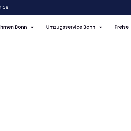
.de
ehmen Bonn
Umzugsservice Bonn
Preise
ug