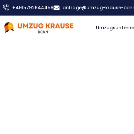
Zum
+4915792644456
anfrage@umzug-krause-bonn
Inhalt
springen
Umzugsuntern
Privatumzug: Günstig & schnell
Privatumz
Bonn