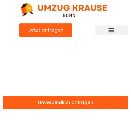
Zum
Inhalt
springen
Jetzt anfragen
Günstiger Triesen Umzug
Umzug Bonn
Triesen
Unverbindlich anfragen
Weitere Informationen