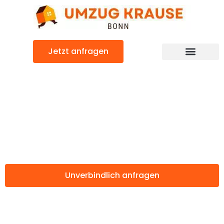
Zum
Inhalt
springen
Jetzt anfragen
Günstiger Triesenberg Umzug
Umzug Bonn
Triesenberg
Unverbindlich anfragen
Weitere Informationen