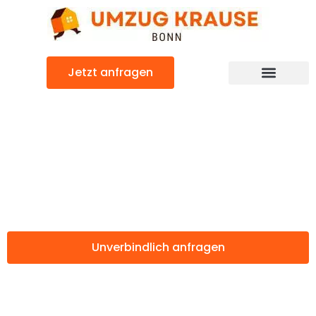
Zum
Inhalt
springen
Jetzt anfragen
Günstiger Larissa Umzug
Umzug Bonn
Larissa
Unverbindlich anfragen
Weitere Informationen