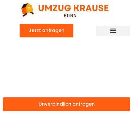
Zum
Inhalt
springen
Jetzt anfragen
Günstiger Dornbirn Umzug
Umzug Bonn
Dornbirn
Unverbindlich anfragen
Weitere Informationen