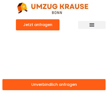
Zum
Inhalt
springen
Jetzt anfragen
Günstiger Częstochowa Umzug
Umzug Bonn
Częstochowa
Unverbindlich anfragen
Weitere Informationen