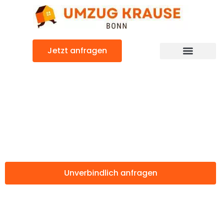
Zum
Inhalt
springen
Jetzt anfragen
Günstiger Cacak Umzug
Umzug Bonn
Cacak
Unverbindlich anfragen
Weitere Informationen