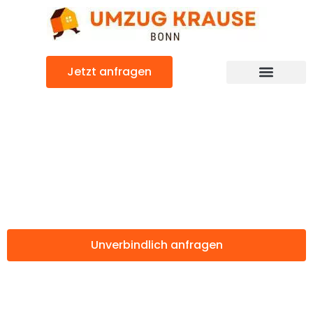
Zum
Inhalt
springen
Jetzt anfragen
Günstiger Prešov Umzug
Umzug Bonn
Prešov
Unverbindlich anfragen
Weitere Informationen