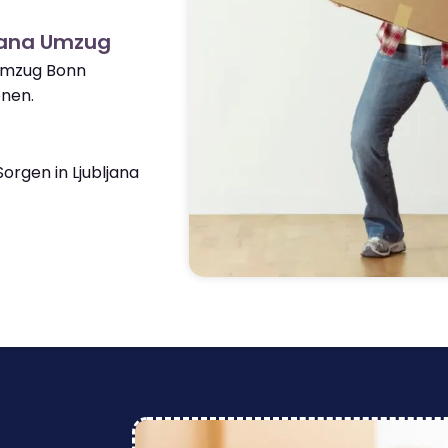
ljana Umzug
 Umzug Bonn
onen.
rgen in Ljubljana