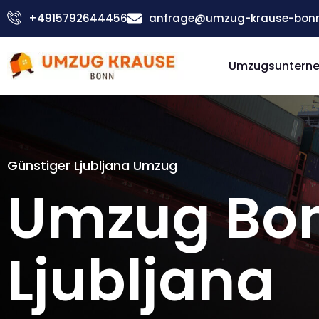
Zum
+4915792644456
anfrage@umzug-krause-bonn
Inhalt
springen
Umzugsuntern
Günstiger Ljubljana Umzug
Umzug Bo
Ljubljana