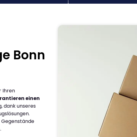
ge Bonn
r Ihren
rantieren einen
g, dank unseres
ugslösungen.
en Gegenstände
.