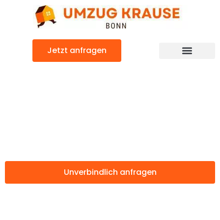
Zum
Inhalt
springen
Jetzt anfragen
Günstiger Debrecen Umzug
Umzug Bonn
Debrecen
Unverbindlich anfragen
Weitere Informationen