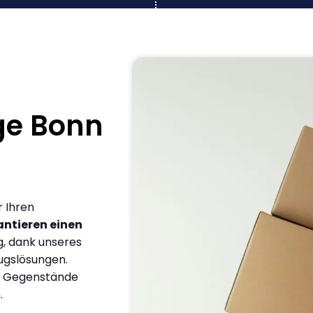
ge Bonn
r Ihren
ntieren einen
g, dank unseres
ugslösungen.
en Gegenstände
.