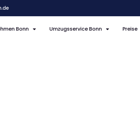
.de
ehmen Bonn
Umzugsservice Bonn
Preise
nn