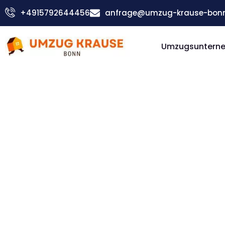
Zum
+4915792644456
anfrage@umzug-krause-bonn
Inhalt
springen
Umzugsuntern
Günstiger Aarhus Umzug
Umzug Bo
Aarhus