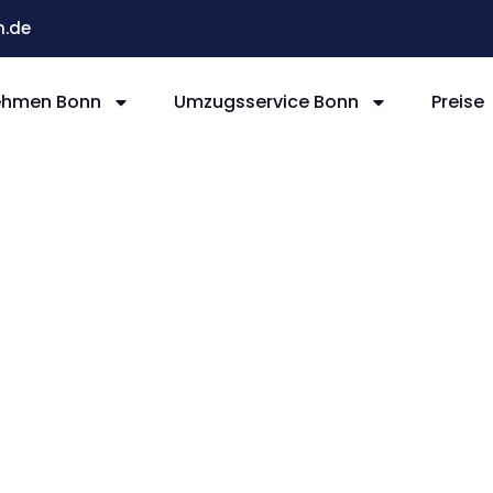
.de
ehmen Bonn
Umzugsservice Bonn
Preise
nn