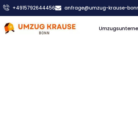
Zum
+4915792644456
anfrage@umzug-krause-bonn
Inhalt
springen
Umzugsuntern
Günstiger Horsens Umzug
Umzug Bo
Horsens