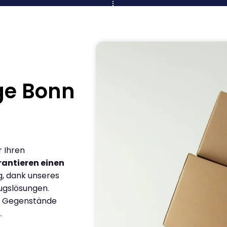
ge Bonn
r Ihren
antieren einen
g, dank unseres
ugslösungen.
en Gegenstände
.