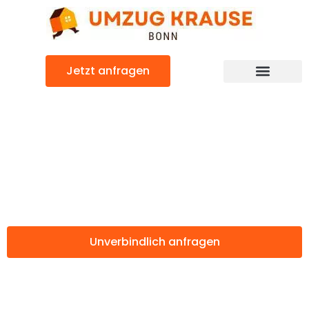
Zum
Inhalt
springen
Jetzt anfragen
Günstiger Satu-Mare Umzug
Umzug Bonn
Satu-Mare
Unverbindlich anfragen
Weitere Informationen