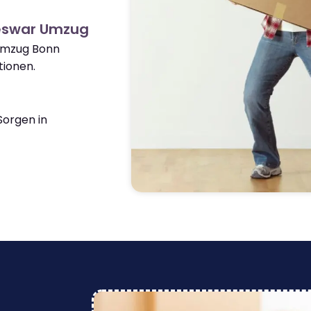
eswar Umzug
 Umzug Bonn
ionen.
orgen in