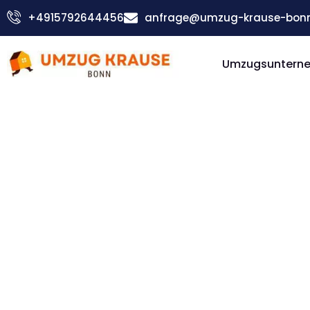
Zum
+4915792644456
anfrage@umzug-krause-bonn
Inhalt
springen
Umzugsuntern
Günstiger Temeswar Umzug
Umzug Bo
Temeswar