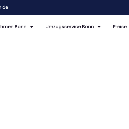
.de
ehmen Bonn
Umzugsservice Bonn
Preise
nn