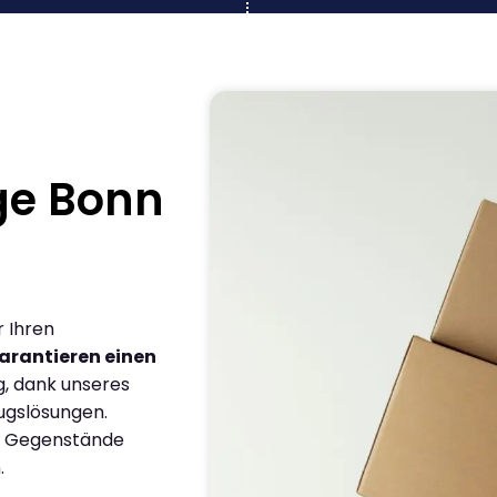
ge Bonn
r Ihren
arantieren einen
g, dank unseres
ugslösungen.
en Gegenstände
.