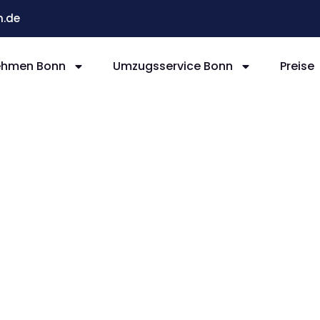
.de
ehmen Bonn
Umzugsservice Bonn
Preise
nn