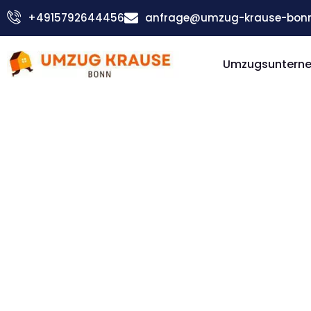
Zum
+4915792644456
anfrage@umzug-krause-bonn
Inhalt
springen
Umzugsuntern
Günstiger Göteborg Umzug
Umzug Bo
Göteborg