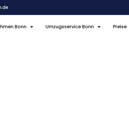
.de
ehmen Bonn
Umzugsservice Bonn
Preise
nn