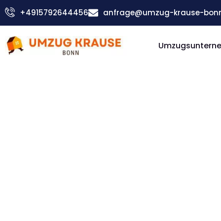
Zum
+4915792644456
anfrage@umzug-krause-bonn
Inhalt
springen
Umzugsuntern
Günstiger Umeå Umzug
Umzug Bo
Umeå