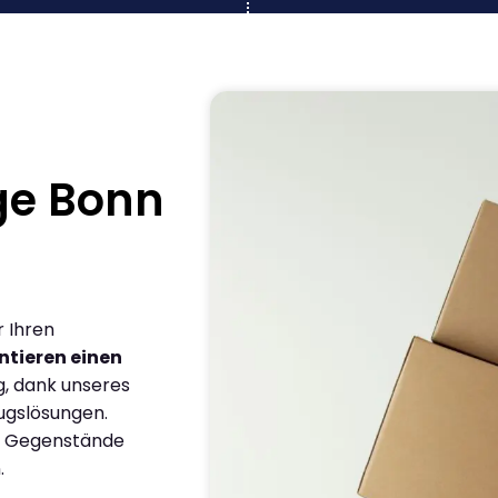
ge Bonn
r Ihren
ntieren einen
g, dank unseres
ugslösungen.
en Gegenstände
.