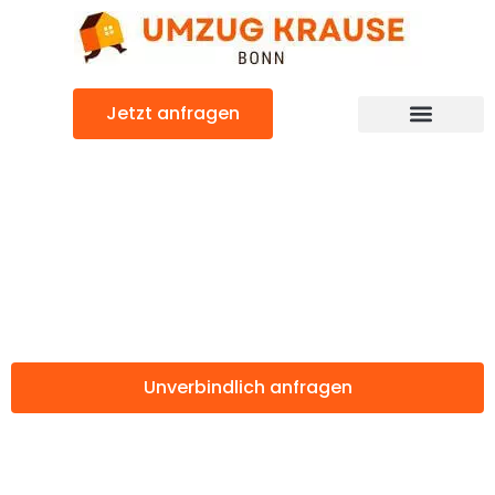
Zum
Inhalt
springen
Jetzt anfragen
Günstiger Karlsbad Umzug
Umzug Bonn
Karlsbad
Unverbindlich anfragen
Weitere Informationen