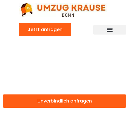
Zum
Inhalt
springen
Jetzt anfragen
Günstiger Pardubice Umzug
Umzug Bonn
Pardubice
Unverbindlich anfragen
Weitere Informationen