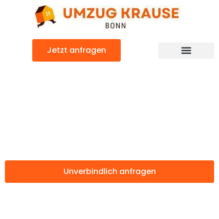
Zum
Inhalt
springen
Jetzt anfragen
Günstiger Genua Umzug
Umzug Bonn
Genua
Unverbindlich anfragen
Weitere Informationen