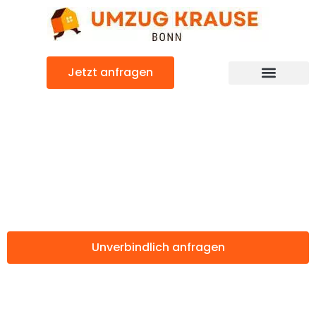
Zum
Inhalt
springen
Jetzt anfragen
Günstiger Vicenza Umzug
Umzug Bonn
Vicenza
Unverbindlich anfragen
Weitere Informationen