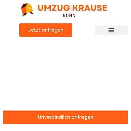
Zum
Inhalt
springen
Jetzt anfragen
Günstiger Giugliano in Kampanien Umzug
Umzug Bonn
Giugliano in
Kampanien
Unverbindlich anfragen