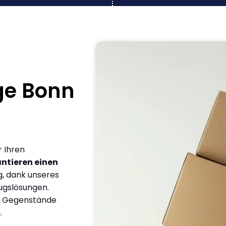
ge Bonn
r Ihren
ntieren einen
g, dank unseres
ugslösungen.
en Gegenstände
.