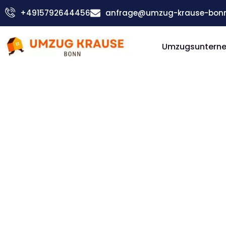
Zum
+4915792644456
anfrage@umzug-krause-bonn
Inhalt
springen
Umzugsuntern
Günstiger Gebze Umzug
Umzug Bo
Gebze