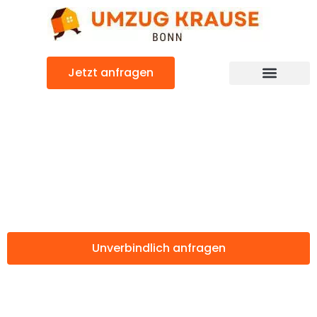
Zum
Inhalt
springen
Jetzt anfragen
Günstiger Siverek Umzug
Umzug Bonn
Siverek
Unverbindlich anfragen
Weitere Informationen