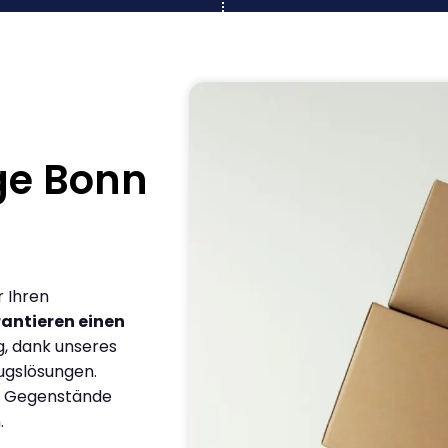
ge Bonn
r Ihren
antieren einen
g, dank unseres
ugslösungen.
en Gegenstände
.