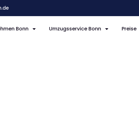
.de
ehmen Bonn
Umzugsservice Bonn
Preise
nn