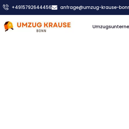
Zum
+4915792644456
anfrage@umzug-krause-bonn
Inhalt
springen
Umzugsuntern
Günstiger Samsun Umzug
Umzug Bo
Samsun