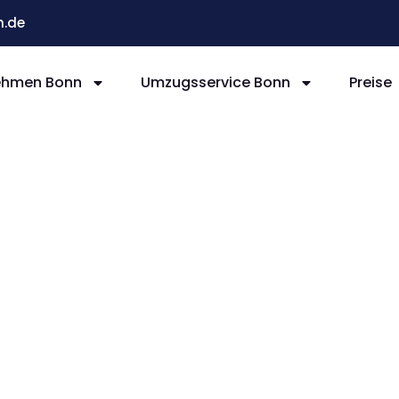
.de
ehmen Bonn
Umzugsservice Bonn
Preise
nn
erg