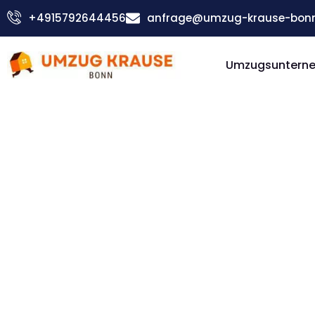
Zum
+4915792644456
anfrage@umzug-krause-bonn
Inhalt
springen
Umzugsuntern
Günstiger Schellenberg Umzug
Umzug Bo
Schellenb