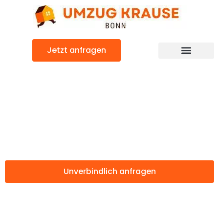
Zum
Inhalt
springen
Jetzt anfragen
Günstiger Marseille Umzug
Umzug Bonn
Marseille
Unverbindlich anfragen
Weitere Informationen