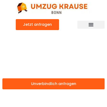
Zum
Inhalt
springen
Jetzt anfragen
Günstiger Nantes Umzug
Umzug Bonn
Nantes
Unverbindlich anfragen
Weitere Informationen