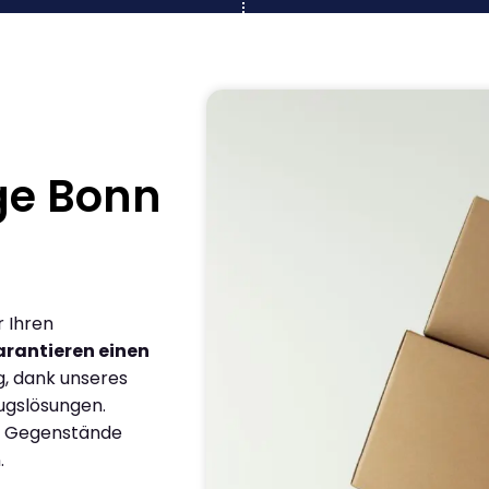
ge Bonn
r Ihren
arantieren einen
g, dank unseres
ugslösungen.
en Gegenstände
.