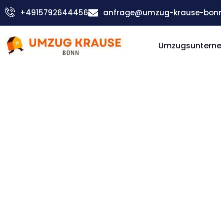
Zum
+4915792644456
anfrage@umzug-krause-bonn
Inhalt
springen
Umzugsuntern
Günstiger Mulhouse Umzug
Umzug Bo
Mulhouse