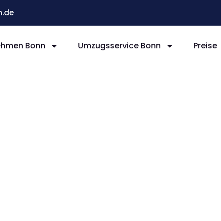
.de
ehmen Bonn
Umzugsservice Bonn
Preise
nn