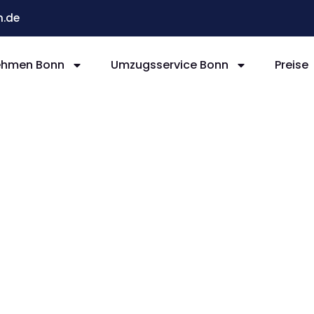
.de
ehmen Bonn
Umzugsservice Bonn
Preise
nn
r