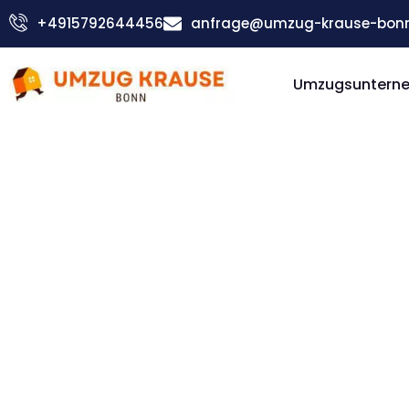
Zum
+4915792644456
anfrage@umzug-krause-bonn
Inhalt
springen
Umzugsuntern
Günstiger Montpellier Umzug
Umzug Bo
Montpellie