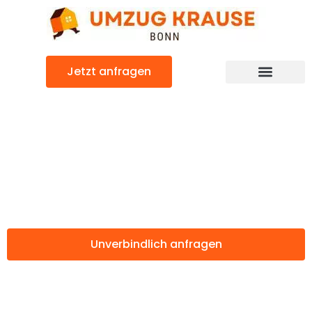
Zum
Inhalt
springen
Jetzt anfragen
Günstiger Bellinzona Umzug
Umzug Bonn
Bellinzona
Unverbindlich anfragen
Weitere Informationen