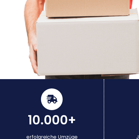
10.000+
erfolgreiche Umzüge
J