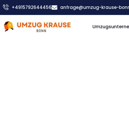
Zum
+4915792644456
anfrage@umzug-krause-bonn
Inhalt
springen
Umzugsuntern
Günstiger La Chaux-de-Fonds Umzug
Umzug Bon
Chaux-de