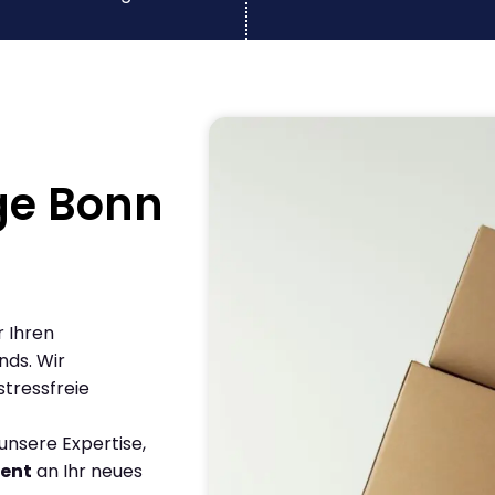
ge Bonn
r Ihren
ds. Wir
stressfreie
nsere Expertise,
ient
an Ihr neues