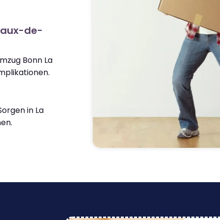
haux-de-
Umzug Bonn La
plikationen.
orgen in La
en.