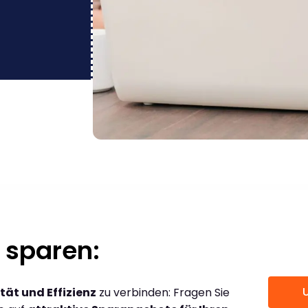
 sparen:
tät und Effizienz
zu verbinden: Fragen Sie