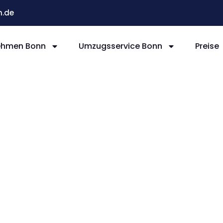
.de
ehmen Bonn
Umzugsservice Bonn
Preise
n La
-