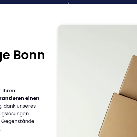
ge Bonn
r Ihren
rantieren einen
g, dank unseres
ugslösungen.
en Gegenstände
.