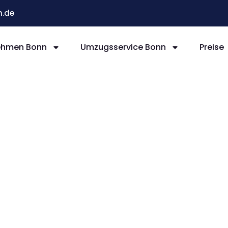
.de
ehmen Bonn
Umzugsservice Bonn
Preise
nn