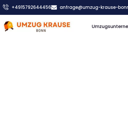
Zum
+4915792644456
anfrage@umzug-krause-bonn
Inhalt
springen
Umzugsuntern
Günstiger Fribourg Umzug
Umzug Bo
Fribourg