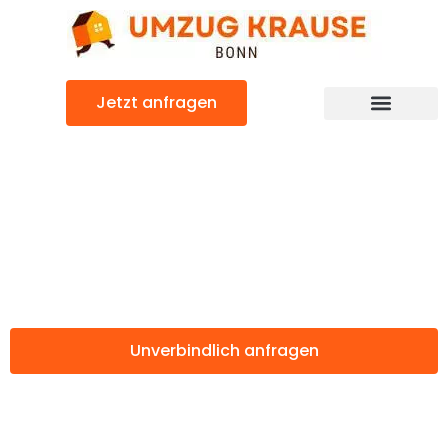
Zum
Inhalt
springen
Jetzt anfragen
Günstiger Gelsenkirchen Umzug
Umzug Bonn
Gelsenkirchen
Unverbindlich anfragen
Weitere Informationen