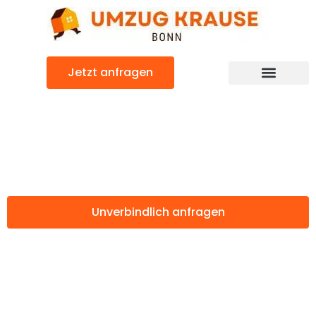
Zum
Inhalt
springen
Jetzt anfragen
Günstiger Jena Umzug
Umzug Bonn Jena
Unverbindlich anfragen
Weitere Informationen