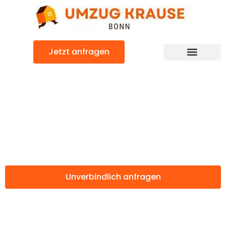
Zum
Inhalt
springen
Jetzt anfragen
Günstiger Regensburg Umzug
Umzug Bonn
Regensburg
Unverbindlich anfragen
Weitere Informationen