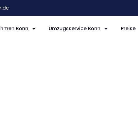
.de
ehmen Bonn
Umzugsservice Bonn
Preise
nn