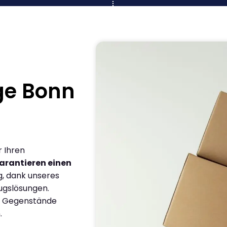
ge Bonn
r Ihren
arantieren einen
g, dank unseres
ugslösungen.
en Gegenstände
.