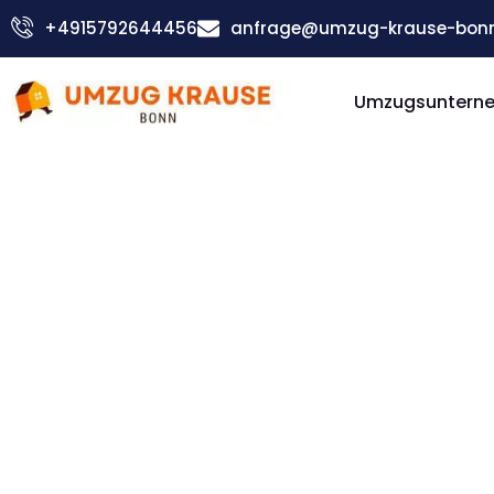
Zum
+4915792644456
anfrage@umzug-krause-bonn
Inhalt
springen
Umzugsuntern
Günstiger Gütersloh Umzug
Umzug Bo
Gütersloh