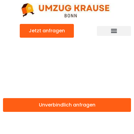
Zum
Inhalt
springen
Jetzt anfragen
Günstiger Saarbrücken Umzug
Umzug Bonn
Saarbrücken
Unverbindlich anfragen
Weitere Informationen