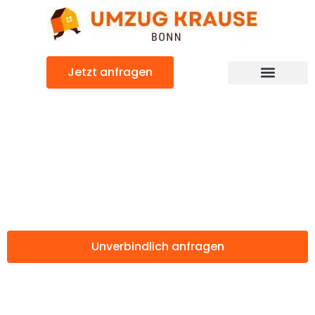
Zum
Inhalt
springen
Jetzt anfragen
Günstiger London Umzug
Umzug Bonn
London
Unverbindlich anfragen
Weitere Informationen