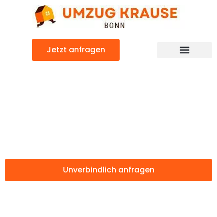
Zum
Inhalt
springen
Jetzt anfragen
Günstiger Norwich Umzug
Umzug Bonn
Norwich
Unverbindlich anfragen
Weitere Informationen