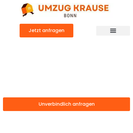
Zum
Inhalt
springen
Jetzt anfragen
Günstiger North Lanarkshire Umzug
Umzug Bonn
North Lanarkshire
Unverbindlich anfragen
Weitere Informationen