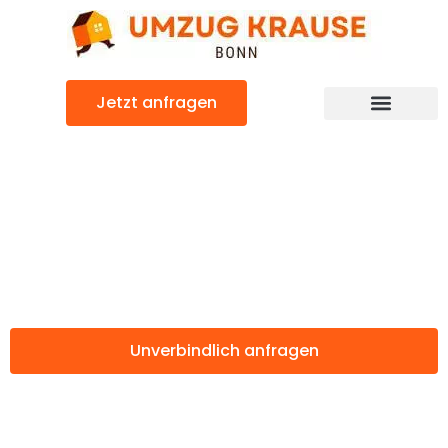
Zum
Inhalt
springen
Jetzt anfragen
Günstiger Reading Umzug
Umzug Bonn
Reading
Unverbindlich anfragen
Weitere Informationen