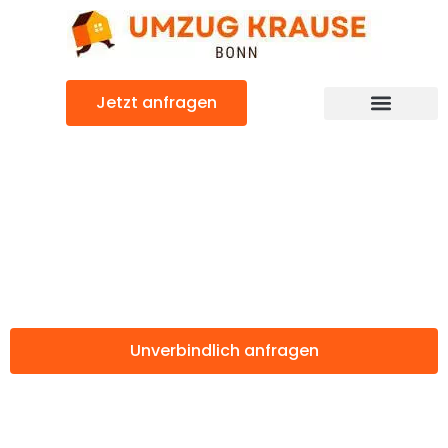
Zum
Inhalt
springen
Jetzt anfragen
Günstiger Stoke-on-Trent Umzug
Umzug Bonn
Stoke-on-Trent
Unverbindlich anfragen
Weitere Informationen