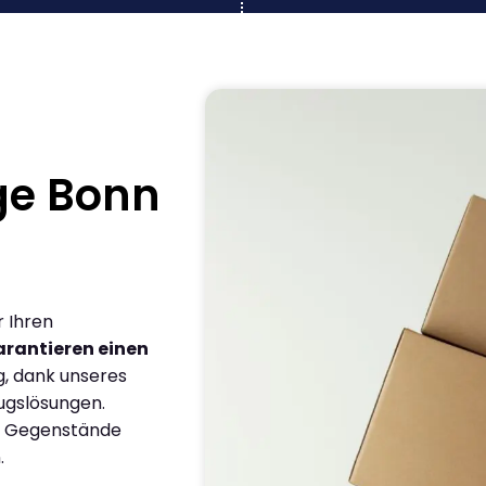
ge Bonn
r Ihren
arantieren einen
g, dank unseres
ugslösungen.
en Gegenstände
.