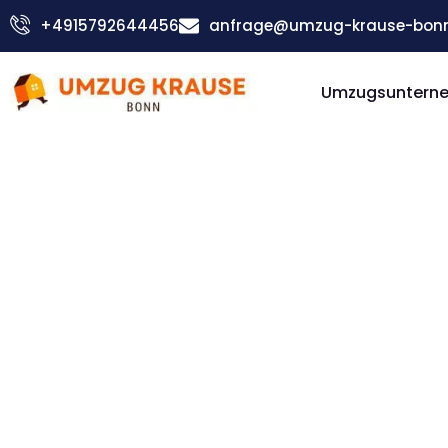
Zum
+4915792644456
anfrage@umzug-krause-bonn
Inhalt
springen
Umzugsuntern
Günstiger Badalona Umzug
Umzug Bo
Badalona