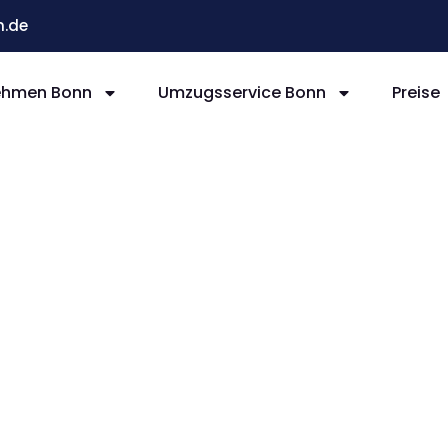
.de
ehmen Bonn
Umzugsservice Bonn
Preise
nn