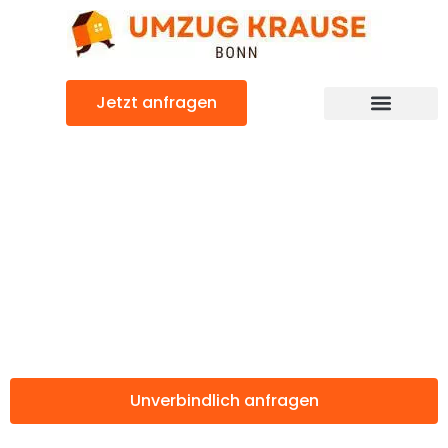
Zum
Inhalt
springen
Jetzt anfragen
Günstiger Castellón de la Plana Umzug
Umzug Bonn
Castellón de la
Plana
Unverbindlich anfragen