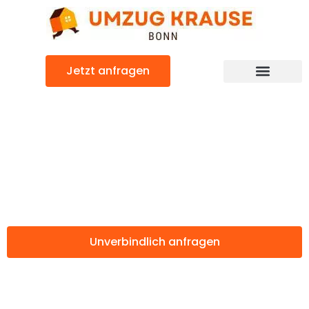
Zum
Inhalt
springen
Jetzt anfragen
Günstiger Getafe Umzug
Umzug Bonn
Getafe
Unverbindlich anfragen
Weitere Informationen