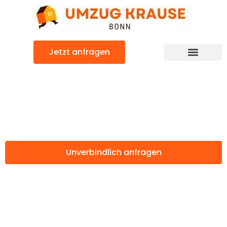
Zum
Inhalt
springen
Jetzt anfragen
Günstiger León Umzug
Umzug Bonn León
Unverbindlich anfragen
Weitere Informationen