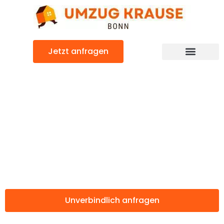
Zum
Inhalt
springen
Jetzt anfragen
Günstiger Palma de Mallorca Umzug
Umzug Bonn
Palma de
Mallorca
Unverbindlich anfragen