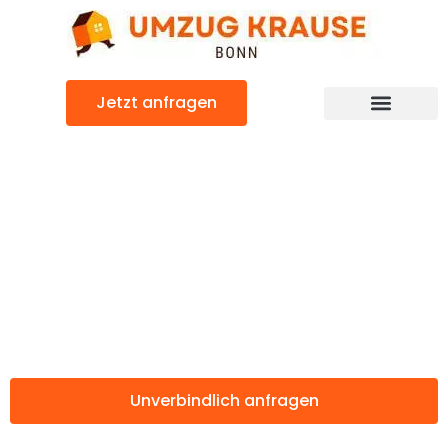
Zum
Inhalt
springen
Jetzt anfragen
Günstiger Santa Coloma de Gramanet Umzug
Umzug Bonn
Santa Coloma de
Gramanet
Unverbindlich anfragen